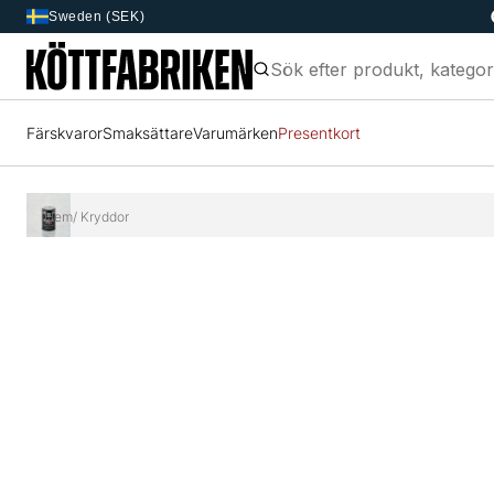
Sweden (SEK)
Färskvaror
Smaksättare
Varumärken
Presentkort
Hem
/ Kryddor