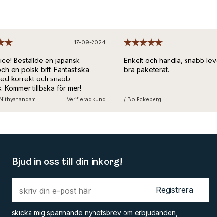
17-09-2024
ice! Beställde en japansk
Enkelt och handla, snabb lev
h en polsk biff. Fantastiska
bra paketerat.
ed korrekt och snabb
 Kommer tillbaka för mer!
 Nithyanandam
Verifierad kund
/ Bo Eckeberg
V
Bjud in oss till din inkorg!
Registrera
skicka mig spännande nyhetsbrev om erbjudanden,