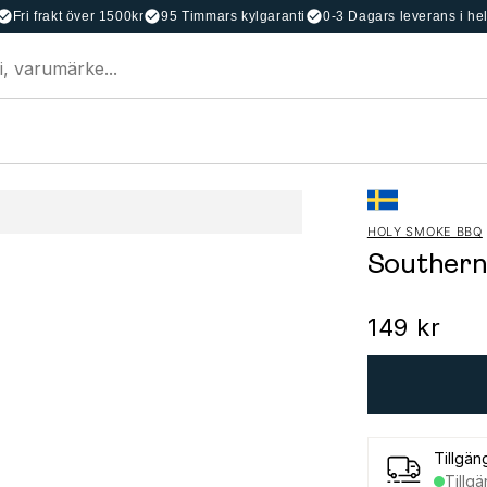
Fri frakt över 1500kr
95 Timmars kylgaranti
0-3 Dagars leverans i he
HOLY SMOKE BBQ
Southern
149 kr
Tillgän
Tillgä