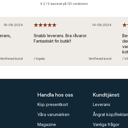
4.2 / 5 baserat på 121 omdömen
16-08-2024
14-08-2024
erans,
Snabb leverans. Bra råvaror.
Bes
Fantastiskt fin butik!!
den
vad
köt
med
erifierad kund
/ Ingela
Verifierad kund
/ Vik
und
trå
fort
Handla hos oss
Kundtjänst
Köp presentkort
Leverans
Våra varumärken
Ångrat köp/Reklam
Magazine
Vanliga frågor