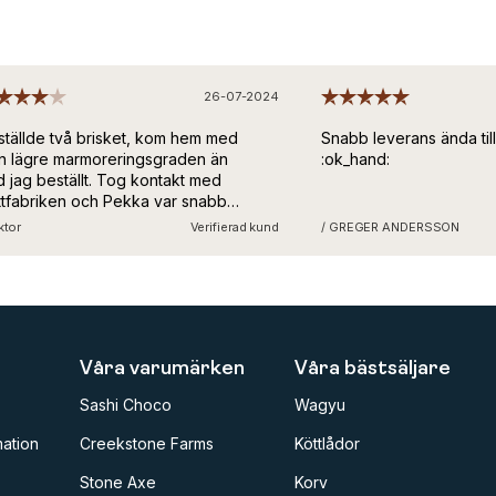
26-07-2024
tällde två brisket, kom hem med
Snabb leverans ända till
 lägre marmoreringsgraden än
:ok_hand:
 jag beställt. Tog kontakt med
tfabriken och Pekka var snabb
 att erkänna felet och
tor
Verifierad kund
/ GREGER ANDERSSON
ersöka hur det kunde bli fel. Lite
kigt men bra service och kommer
satt handla hos köttfabriken! :)
Våra varumärken
Våra bästsäljare
Sashi Choco
Wagyu
ation
Creekstone Farms
Köttlådor
Stone Axe
Korv