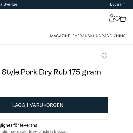
la Sverige
Logga in
MAGAZINE
LEVERANS
KUNDRÅDGIVNING
 Style Pork Dry Rub 175 gram
LÄGG I VARUKORGEN
glighet för leverans
nglig, se exakt leveranstid i kassan