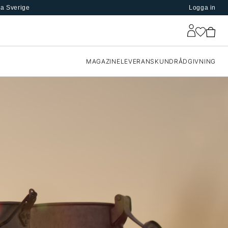
la Sverige
Logga in
MAGAZINE
LEVERANS
KUNDRÅDGIVNING