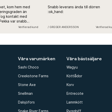
ket, kom hem med
Snabb leverans ända till dörren
ingsgraden än
:ok_hand:
og kontakt med
ekka var snabb
let och
Verifierad kund
/ GREGER ANDERSSON
Verifierad kun
nde bli fel. Lite
rvice och kommer
köttfabriken! :)
Våra varumärken
Våra bästsäljare
Sashi Choco
Wagyu
Creekstone Farms
Köttlådor
Stone Axe
Korv
Snellman
Entrecote
Dalsjöfors
Lammkött
Snake River Farms
Ryggbiff