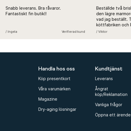
Snabb leverans. Bra råvaror.
Beställde två bris
Fantastiskt fin butik!!
den lägre marmorer
vad jag beställt. T
köttfabriken och P
med att erkänna fe
/ Ingela
Verifierad kund
/ Viktor
undersöka hur det ku
tråkigt men bra se
fortsatt handla hos 
Handla hos oss
Kundtjänst
Köp presentkort
Leverans
Våra varumärken
Ångrat
köp/Reklamation
Magazine
Vanliga frågor
Dry-aging lösningar
Öppna ett ärende