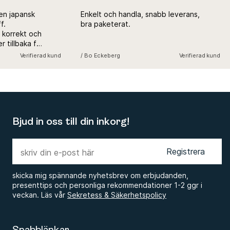
n japansk
Enkelt och handla, snabb leverans,
bra paketerat.
orrekt och
illbaka för
Verifierad kund
/ Bo Eckeberg
Verifierad kund
Bjud in oss till din inkorg!
Registrera
skicka mig spännande nyhetsbrev om erbjudanden,
presenttips och personliga rekommendationer 1-2 ggr i
veckan. Läs vår
Sekretess & Säkerhetspolicy