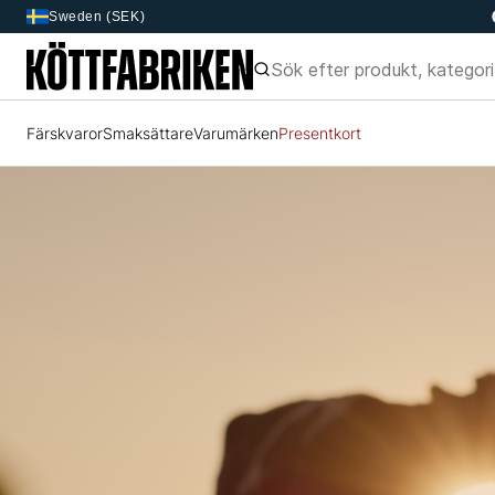
Sweden (SEK)
Färskvaror
Smaksättare
Varumärken
Presentkort