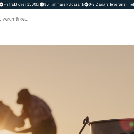
Fri frakt över 1500kr
95 Timmars kylgaranti
0-3 Dagars leverans i he