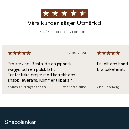
Våra kunder säger Utmärkt!
4.2 / 5 baserat på 121 omdömen
17-09-2024
Bra service! Beställde en japansk
Enkelt och handl
wagyu och en polsk biff.
bra paketerat.
Fantastiska grejer med korrekt och
snabb leverans. Kommer tillbaka för
mer!
/ Niranjan Nithyanandam
Verifierad kund
/ Bo Eckeberg
Snabblänkar