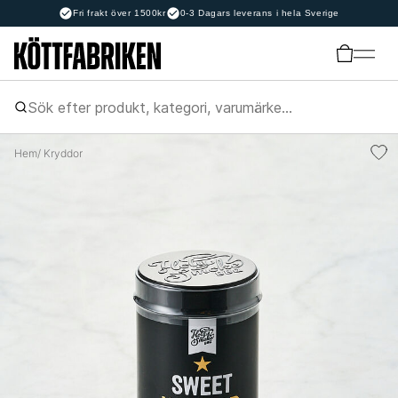
Fri frakt över 1500kr
0-3 Dagars leverans i hela Sverige
Hem
/ Kryddor