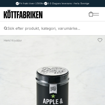
Fri frakt över 1500kr
0-3 Dagars leverans i hela Sverige
Hem
/ Kryddor