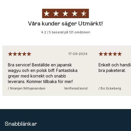
Våra kunder säger Utmärkt!
4.2 / 5 baserat på 121 omdömen
17-09-2024
Bra service! Beställde en japansk
Enkelt och handl
wagyu och en polsk biff. Fantastiska
bra paketerat.
grejer med korrekt och snabb
leverans. Kommer tillbaka för mer!
/ Niranjan Nithyanandam
Verifierad kund
/ Bo Eckeberg
Snabblänkar