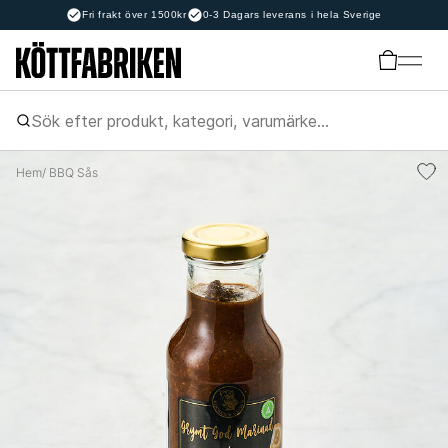
Fri frakt över 1500kr
0-3 Dagars leverans i hela Sverige
Hem
/ BBQ Sås