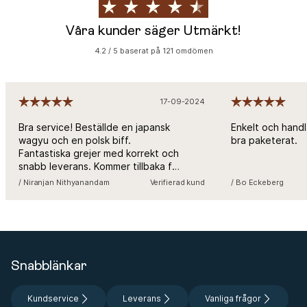
Våra kunder säger Utmärkt!
4.2 / 5 baserat på 121 omdömen
17-09-2024
Bra service! Beställde en japansk
Enkelt och handl
wagyu och en polsk biff.
bra paketerat.
Fantastiska grejer med korrekt och
snabb leverans. Kommer tillbaka för
mer!
/ Niranjan Nithyanandam
Verifierad kund
/ Bo Eckeberg
Snabblänkar
Kundservice
Leverans
Vanliga frågor