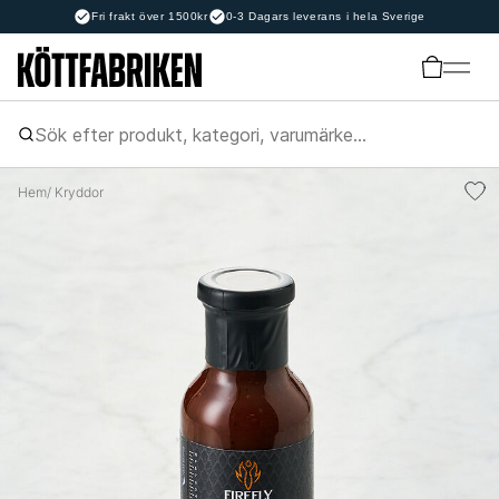
Fri frakt över 1500kr
0-3 Dagars leverans i hela Sverige
Hem
/ Kryddor