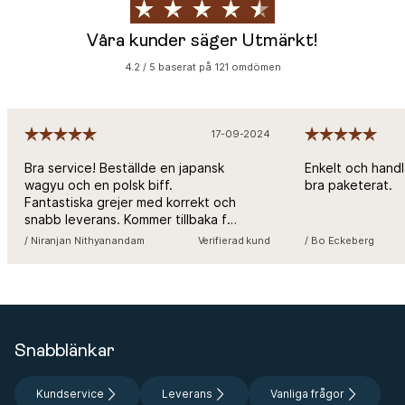
Våra kunder säger Utmärkt!
4.2 / 5 baserat på 121 omdömen
17-09-2024
Bra service! Beställde en japansk
Enkelt och handl
wagyu och en polsk biff.
bra paketerat.
Fantastiska grejer med korrekt och
snabb leverans. Kommer tillbaka för
mer!
/ Niranjan Nithyanandam
Verifierad kund
/ Bo Eckeberg
Snabblänkar
Kundservice
Leverans
Vanliga frågor