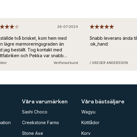
26-07-2024
tällde två brisket, kom hem med
Snabb leverans ända til
 lägre marmoreringsgraden än
:ok_hand:
 jag beställt. Tog kontakt med
tfabriken och Pekka var snabb
 att erkänna felet och
ktor
Verifierad kund
/ GREGER ANDERSSON
ersöka hur det kunde bli fel. Lite
kigt men bra service och kommer
tsatt handla hos köttfabriken! :)
Våra varumärken
Våra bästsäljare
Sashi Choco
Wagyu
ation
Creekstone Farms
Köttlådor
Stone Axe
Korv