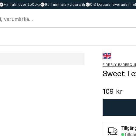
Fri frakt över 1500kr
95 Timmars kylgaranti
0-3 Dagars leverans i he
FIREFLY BARBEQU
Sweet Te
109 kr
Tillgän
Tillgä