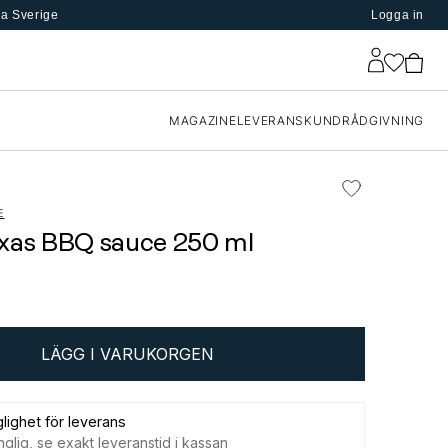
la Sverige
Logga in
MAGAZINE
LEVERANS
KUNDRÅDGIVNING
E
xas BBQ sauce 250 ml
LÄGG I VARUKORGEN
glighet för leverans
nglig, se exakt leveranstid i kassan