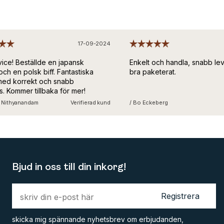
17-09-2024
ice! Beställde en japansk
Enkelt och handla, snabb lev
h en polsk biff. Fantastiska
bra paketerat.
med korrekt och snabb
. Kommer tillbaka för mer!
 Nithyanandam
Verifierad kund
/ Bo Eckeberg
Bjud in oss till din inkorg!
Registrera
skicka mig spännande nyhetsbrev om erbjudanden,