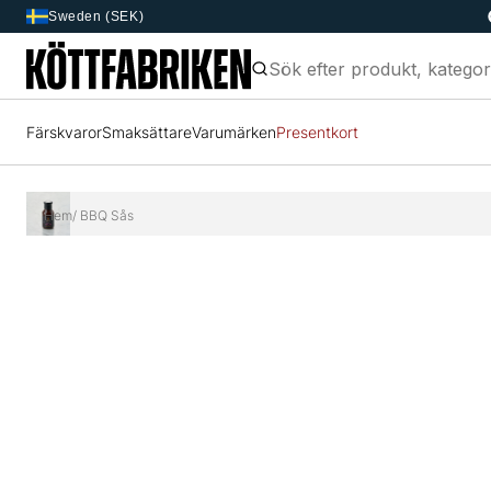
Sweden (SEK)
Färskvaror
Smaksättare
Varumärken
Presentkort
Hem
/ BBQ Sås