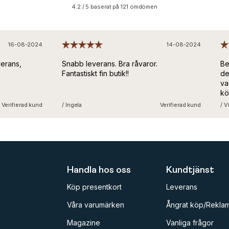
4.2 / 5 baserat på 121 omdömen
16-08-2024
14-08-2024
erans,
Snabb leverans. Bra råvaror.
Bes
Fantastiskt fin butik!!
den
vad
köt
med
Verifierad kund
/ Ingela
Verifierad kund
/ Vi
und
trå
for
Handla hos oss
Kundtjänst
Köp presentkort
Leverans
Våra varumärken
Ångrat köp/Reklam
Magazine
Vanliga frågor