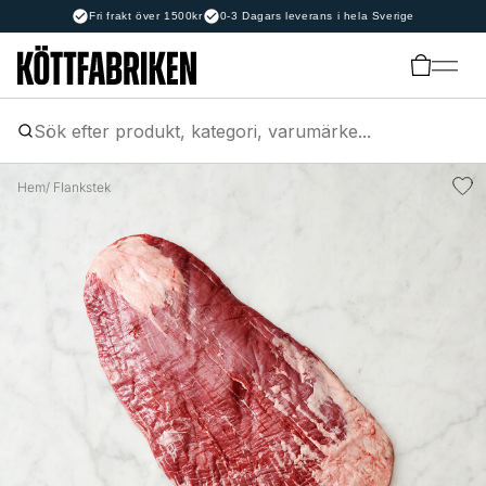
Fri frakt över 1500kr
0-3 Dagars leverans i hela Sverige
Hem
/ Flankstek