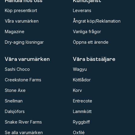
Handla hos oss
Kundtjänst
Köp presentkort
Leverans
Våra varumärken
Ångrat köp/Reklamation
Magazine
Vanliga frågor
Dry-aging lösningar
Öppna ett ärende
Våra varumärken
Våra bästsäljare
Sashi Choco
Wagyu
Creekstone Farms
Köttlådor
Stone Axe
Korv
Snellman
Entrecote
Dalsjöfors
Lammkött
Snake River Farms
Ryggbiff
Se alla varumärken
Oxfilé