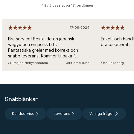
4.2 / 5 baserat på 121 omdömen
17-09-2024
Bra service! Beställde en japansk
Enkelt och handl
wagyu och en polsk biff.
bra paketerat.
Fantastiska grejer med korrekt och
snabb leverans. Kommer tillbaka för
mer!
/ Niranjan Nithyanandam
Verifierad kund
/ Bo Eckeberg
Snabblänkar
Kundservice
Leverans
Vanliga frågor