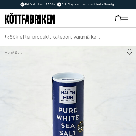
Fri frakt över 1500kr
0-3 Dagars leverans i hela Sverige
Hem
/ Salt