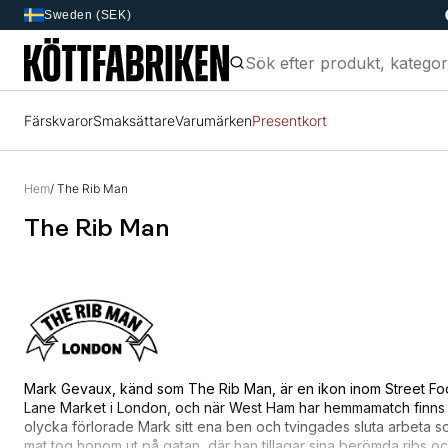
Sweden (SEK)
Färskvaror
Smaksättare
Varumärken
Presentkort
Hem
/ The Rib Man
The Rib Man
Mark Gevaux, känd som The Rib Man, är en ikon inom Street Foo
Lane Market i London, och när West Ham har hemmamatch finns ha
olycka förlorade Mark sitt ena ben och tvingades sluta arbeta so
mat tog honom ut på gatan, där han tillagar sina berömda ribs o