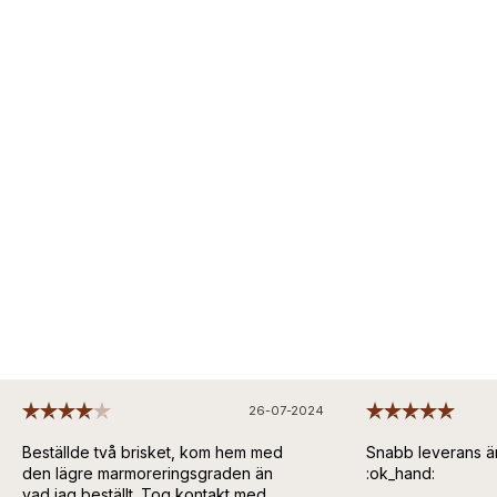
26-07-2024
Beställde två brisket, kom hem med
Snabb leverans änd
den lägre marmoreringsgraden än
:ok_hand:
vad jag beställt. Tog kontakt med