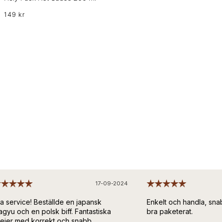
149 kr
17-09-2024
a service! Beställde en japansk
Enkelt och handla, snab
gyu och en polsk biff. Fantastiska
bra paketerat.
ejer med korrekt och snabb