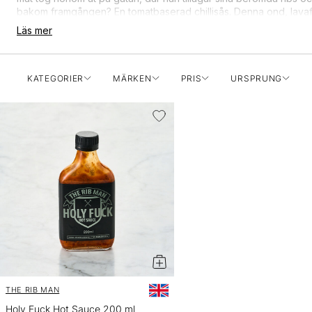
bakom framgången? En tomatbaserad chillisås. Denna ond, lava
Ghost Chilli. Mark Gevaux är Gudfadern av Streetfood och hans s
Läs mer
KATEGORIER
MÄRKEN
PRIS
URSPRUNG
THE RIB MAN
Holy Fuck Hot Sauce 200 ml