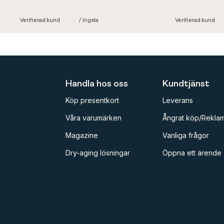
Verifierad kund
/ Ingela
Verifierad kund
Handla hos oss
Kundtjänst
Köp presentkort
Leverans
Våra varumärken
Ångrat köp/Reklam
Magazine
Vanliga frågor
Dry-aging lösningar
Öppna ett ärende