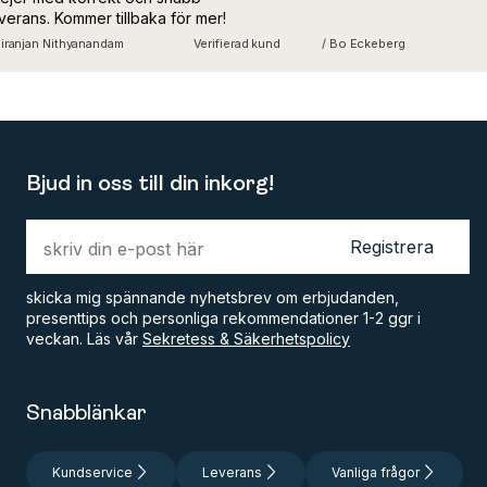
verans. Kommer tillbaka för mer!
iranjan Nithyanandam
Verifierad kund
/ Bo Eckeberg
Bjud in oss till din inkorg!
Registrera
skicka mig spännande nyhetsbrev om erbjudanden,
presenttips och personliga rekommendationer 1-2 ggr i
veckan. Läs vår
Sekretess & Säkerhetspolicy
Snabblänkar
Kundservice
Leverans
Vanliga frågor