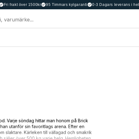
Fri frakt över 1500kr
95 Timmars kylgaranti
0-3 Dagars leverans i he
d. Varje söndag hittar man honom på Brick
n utanför sin favoritlags arena. Efter en
m slaktare. Kärleken till vällagad och smakrik
ch säljer över 500 kg varje helg. Hemligheten