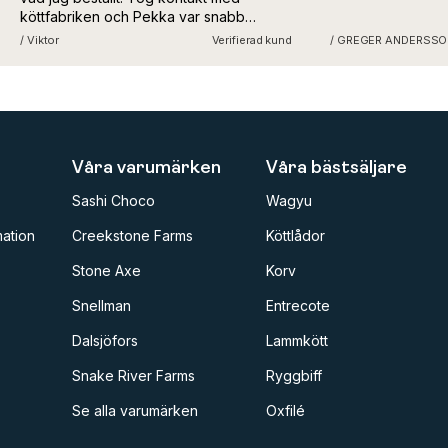
köttfabriken och Pekka var snabb
med att erkänna felet och
/ Viktor
Verifierad kund
/ GREGER ANDERSSO
undersöka hur det kunde bli fel. Lite
tråkigt men bra service och kommer
fortsatt handla hos köttfabriken! :)
Våra varumärken
Våra bästsäljare
Sashi Choco
Wagyu
ation
Creekstone Farms
Köttlådor
Stone Axe
Korv
Snellman
Entrecote
Dalsjöfors
Lammkött
Snake River Farms
Ryggbiff
Se alla varumärken
Oxfilé