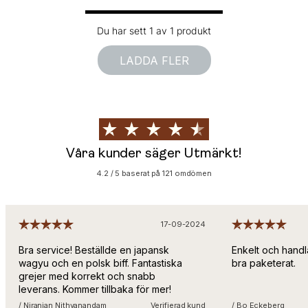
Du har sett 1 av 1 produkt
LADDA FLER
Våra kunder säger Utmärkt!
4.2 / 5 baserat på 121 omdömen
17-09-2024
Bra service! Beställde en japansk
Enkelt och handl
wagyu och en polsk biff. Fantastiska
bra paketerat.
grejer med korrekt och snabb
leverans. Kommer tillbaka för mer!
/ Niranjan Nithyanandam
Verifierad kund
/ Bo Eckeberg