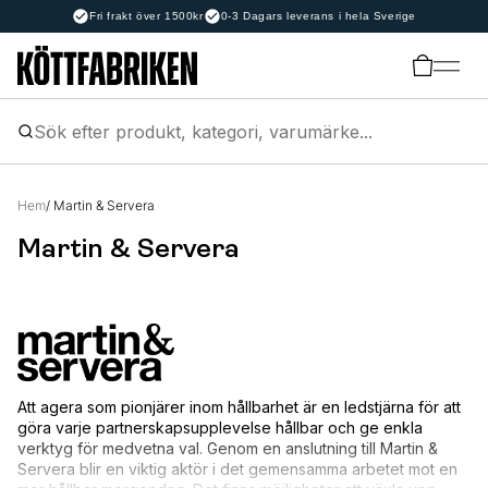
Fri frakt över 1500kr
0-3 Dagars leverans i hela Sverige
Hem
/ Martin & Servera
Martin & Servera
Att agera som pionjärer inom hållbarhet är en ledstjärna för att
göra varje partnerskapsupplevelse hållbar och ge enkla
verktyg för medvetna val. Genom en anslutning till Martin &
Servera blir en viktig aktör i det gemensamma arbetet mot en