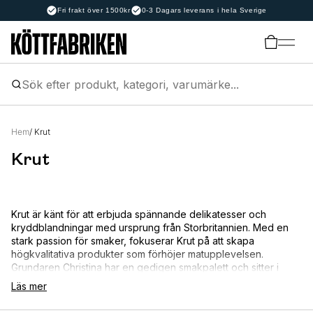
Fri frakt över 1500kr
0-3 Dagars leverans i hela Sverige
Hem
/ Krut
Krut
Krut är känt för att erbjuda spännande delikatesser och
kryddblandningar med ursprung från Storbritannien. Med en
stark passion för smaker, fokuserar Krut på att skapa
högkvalitativa produkter som förhöjer matupplevelsen.
Grundaren Christina har en gedigen smakpalett och sitter i
juryn för Great Taste Awards, vilket säkerställer att varje
Läs mer
produkt håller högsta kvalitet. Krut är stolta över sina rubs, som
VILTRUB och RIBRUB, som är noggrant balanserade med