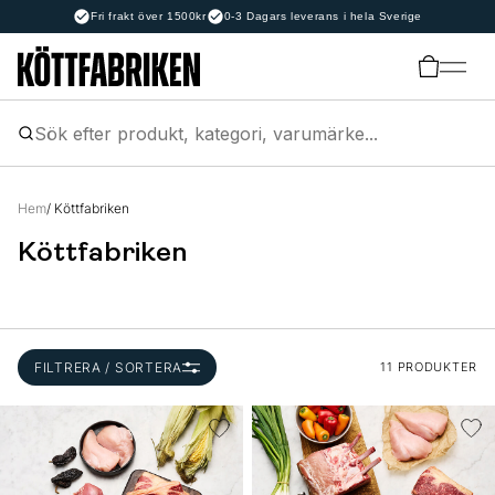
Fri frakt över 1500kr
0-3 Dagars leverans i hela Sverige
Hem
/ Köttfabriken
Köttfabriken
FILTRERA / SORTERA
11 PRODUKTER