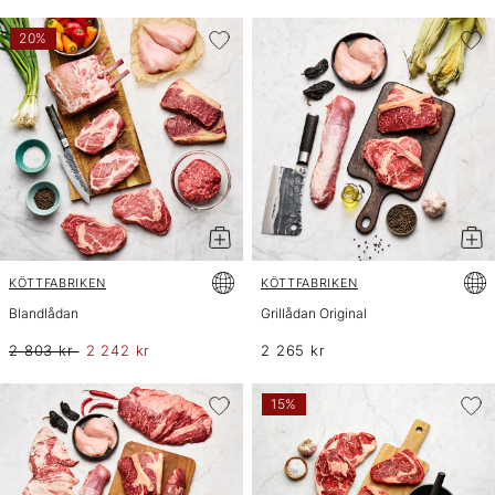
20%
KÖTTFABRIKEN
KÖTTFABRIKEN
Blandlådan
Grillådan Original
2 803 kr
2 242 kr
2 265 kr
15%