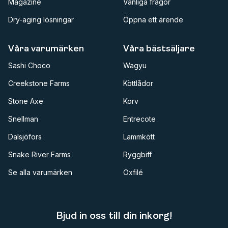
Magazine
Vanliga frågor
Dry-aging lösningar
Öppna ett ärende
Våra varumärken
Våra bästsäljare
Sashi Choco
Wagyu
Creekstone Farms
Köttlådor
Stone Axe
Korv
Snellman
Entrecote
Dalsjöfors
Lammkött
Snake River Farms
Ryggbiff
Se alla varumärken
Oxfilé
Bjud in oss till din inkorg!